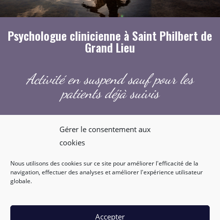
Psychologue clinicienne à Saint Philbert de
Grand Lieu
Activité en suspend sauf pour les
patients déjà suivis
Gérer le consentement aux
cookies
Nous utilisons des cookies sur ce site pour améliorer l'efficacité de la
navigation, effectuer des analyses et améliorer l'expérience utilisateur
globale.
CONTACT TEL
CONTACT MAIL
PRENDRE RDV
Accepter