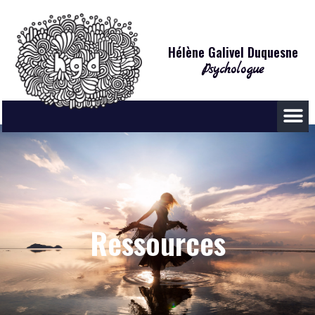
Hélène Galivel Duquesne
Psychologue
R
e
s
s
o
u
r
c
e
s